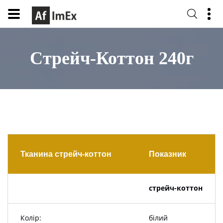
Стрейч-Коттон 240г
Тканина стрейч-коттон
Показник
стрейч-коттон
Колір:
білий