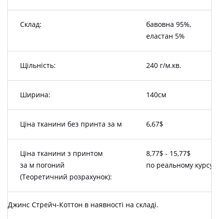
Склад:
бавовна 95%,
еластан 5%
Щільність:
240 г/м.кв.
Ширина:
140см
Ціна тканини без принта за м
6,67$
Ціна тканини з принтом
8,77$ - 15,77$
за м погоний
по реальному курсу
(Теоретичний розрахунок):
Джинс Стрейч-Коттон в наявності на складі.