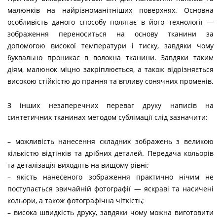
малюнків на найрізноманітніших поверхнях. Основна
особливість даного способу полягає в його технології —
зображення переноситься на основу тканини за
допомогою високої температури і тиску, завдяки чому
буквально проникає в волокна тканини. Завдяки таким
діям, малюнок міцно закріплюється, а також відрізняється
високою стійкістю до прання та впливу сонячних променів.
З інших незаперечних переваг друку написів на
синтетичних тканинах методом сублімації слід зазначити:
– можливість нанесення складних зображень з великою
кількістю відтінків та дрібних деталей. Передача кольорів
та деталізація виходять на вищому рівні;
– якість нанесеного зображення практично нічим не
поступається звичайній фотографії — яскраві та насичені
кольори, а також фотографічна чіткість;
– висока швидкість друку, завдяки чому можна виготовити