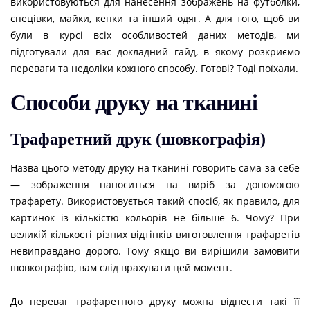
використовуються для нанесення зображень на футболки,
спецівки, майки, кепки та інший одяг. А для того, щоб ви
були в курсі всіх особливостей даних методів, ми
підготували для вас докладний гайд, в якому розкриємо
переваги та недоліки кожного способу. Готові? Тоді поїхали.
Способи друку на тканині
Трафаретний друк (шовкографія)
Назва цього методу друку на тканині говорить сама за себе
— зображення наноситься на виріб за допомогою
трафарету. Використовується такий спосіб, як правило, для
картинок із кількістю кольорів не більше 6. Чому? При
великій кількості різних відтінків виготовлення трафаретів
невиправдано дорого. Тому якщо ви вирішили замовити
шовкографію, вам слід врахувати цей момент.
До переваг трафаретного друку можна віднести такі її