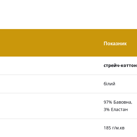
Показник
стрейч-коттон
білий
97% Бавовна,
3% Еластан
185 г/м.кв