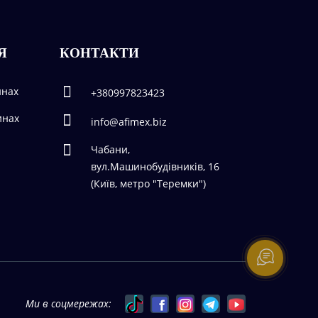
Я
КОНТАКТИ
инах
+380997823423
инах
info@afimex.biz
Чабани,
вул.Машинобудівників, 16
(Київ, метро "Теремки")
Ми в соцмережах: