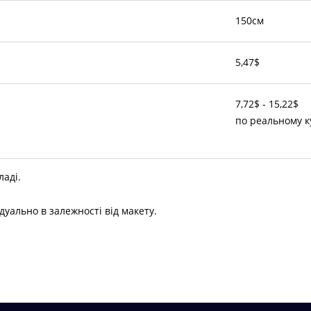
150см
5,47$
7,72$ - 15,22$
по реальному к
ладі.
дуально в залежності від макету.