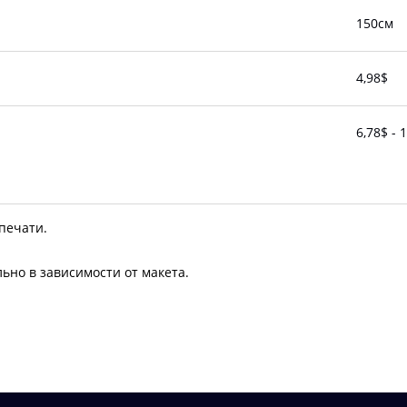
150см
4,98$
6,78$ - 
 печати.
ьно в зависимости от макета.