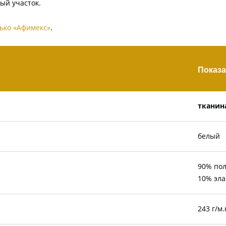
ный участок.
лько «Афимекс»
.
Показа
тканин
белый
90% пол
10% эла
243 г/м.