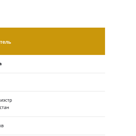
тель
а
иэстр
стан
кв