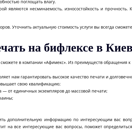
обностью поглощать влагу.
й являются несминаемость, износостойкость и прочность. К
торов. Уточнить актуальную стоимость услуги вы всегда сможет
ечать на бифлексе в Кие
да сможете в компании «Афимекс». Из преимуществ обращения 
оляет нам гарантировать высокое качество печати и долговечно
повышает свою квалификацию;
а — от единичных экземпляров до массовой печати;
раины;
чить дополнительную информацию по интересующим вас воп
тит на все интересующие вас вопросы, поможет определиться