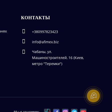
КОНТАКТЫ
анях
+380997823423
info@afimex.biz
Чабаны, ул.
Машиностроителей, 16 (Киев,
метро "Теремки")
Мы в соцсетях: